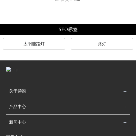
SEO标签
太阳能路灯
路灯
关于碧谱
产品中心
新闻中心