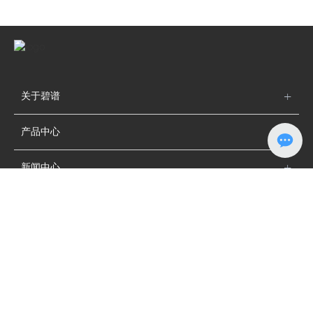
关于碧谱
产品中心
新闻中心
联系方式
广东碧谱光电科技有限公司
手机：
18938766225
电话：
0760-87683791
邮箱：
bipulighting@163.com
/
1951909453@qq.com