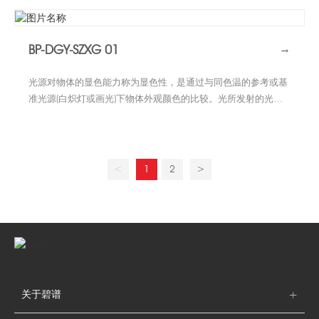
较有可能提供较佳的显色品质。当光源光谱中很少或缺乏物体在
基准光源下所反射的主波时，会使颜色产生明显的色差
(color shift) 。色差程度愈大，光源对该色的显色性愈差。显色
BP-DGY-SZXG 01
→
指数系数(Kaufman)乃为目前定义光源显色性评价的普遍方法。
光源对物体的显色能力称为显色性，是通过与同色温的参考或基
准光源(白炽灯或画光)下物体外观颜色的比较。光所发射的光谱
内容决定光源的光色，但同样光色可由许多，少数甚至仅仅两个
单色光波纵使而成，影响所及，对各个颜色的显色性亦大不相
同。相同光色的光源会有相异的光谱组成，光谱组成较广的光源
较有可能提供较佳的显色品质。当光源光谱中很少或缺乏物体在
<
1
2
>
基准光源下所反射的主波时，会使颜色产生明显的色差
(color shift) 。色差程度愈大，光源对该色的显色性愈差。显色
指数系数(Kaufman)乃为目前定义光源显色性评价的普遍方法。
关于碧谱