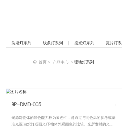
洗墙灯系列
线条灯系列
投光灯系列
瓦片灯系列
首页
埋地灯系列
产品中心
BP--DMD-005
→
光源对物体的显色能力称为显色性，是通过与同色温的参考或基
准光源(白炽灯或画光)下物体外观颜色的比较。光所发射的光谱