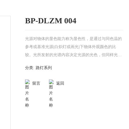
BP-DLZM 004
光源对物体的显色能力称为显色性，是通过与同色温的
参考或基准光源(白炽灯或画光)下物体外观颜色的比
较。光所发射的光谱内容决定光源的光色，但同样光色
可由许多，少数甚至仅仅两个单色光波纵使而成，影响
路灯系列
分类:
所及，对各个颜色的显色性亦大不相同。相同光色的光
源会有相异的光谱组成，光谱组成较广的光源较有可能
留言
返回
提供较佳的显色品质。当光源光谱中很少或缺乏物体在
基准光源下所反射的主波时，会使颜色产生明显的色差
(color shift) 。色差程度愈大，光源对该色的显色性愈
差。显色指数系数(Kaufman)乃为目前定义光源显色性
评价的普遍方法。