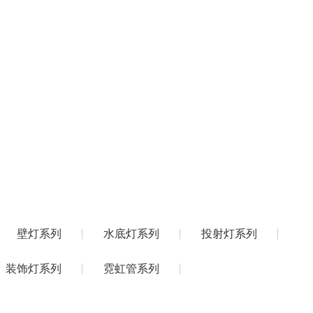
新闻中心
工程案例
联系方式
灯具定制及实景展示
常见问题
路灯系列
异型灯具系列
壁灯系列
水底灯系列
投射灯系列
装饰灯系列
霓虹管系列