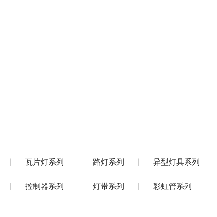
网站首页
关于碧谱
产品中心
例
公司介绍
投光灯系列
景观灯具定制系列及实景展示
行业新闻
瓦片灯系列
企业文化
道路
瓦片灯系列
路灯系列
异型灯具系列
控制器系列
灯带系列
彩虹管系列